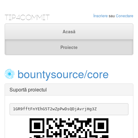
Tip4Commit
Înscriere
sau
Conectare
Acasă
Proiecte
bountysource/core
Suportă proiectul
1GR9fftFnYEhG5T2wZpPwDsQDjAvrjHg3Z