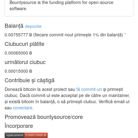
Bountysource is the funding platform for open-source
software.
Balanță
depozite
0.00755777 Ƀ
(fiecare commit nout primește 1% din balanță)
*
Ciubucuri plătite
0.00065000 Ƀ
următorul ciubuc
0.00015000 Ƀ
Contribuie și câștigă
Donează bitcoin la acest proiect sau
fă commit-uri
și primești
ciubuc. Dacă commit-ul este acceptat pe de către un maintainer,
și există bitcoin în balanță, o să primești ciubuc. Verifică email-ul
sau
conectare
.
Promovează bountysource/core
Încorporare