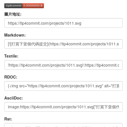
圖片地址:
Markdown:
Textile:
RDOC:
AsciiDoc:
Rst: