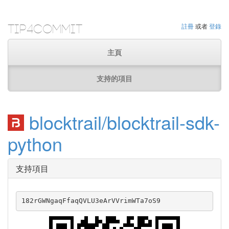
Tip4Commit
註冊
或者
登錄
主頁
支持的項目
blocktrail/blocktrail-sdk-
python
支持項目
182rGWNgaqFfaqQVLU3eArVVrimWTa7oS9