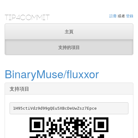
Tip4Commit
註冊
或者
登錄
主頁
支持的項目
BinaryMuse/fluxxor
支持項目
1H95ctiVdz9d99gQEu5XBcDeUwZsz7Epce