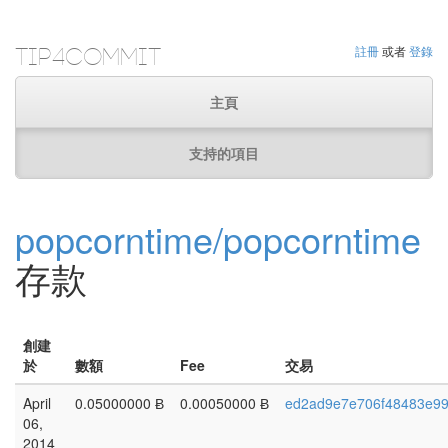
Tip4Commit
註冊
或者
登錄
主頁
支持的項目
popcorntime/popcorntime
存款
創建
於
數額
Fee
交易
April
0.05000000 Ƀ
0.00050000 Ƀ
ed2ad9e7e706f48483e99
06,
2014